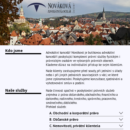
Kdo jsme
Advokátní kancelář Nováková je butikovou advokátní
kanceláří poskytující komplexní právní služby fyzickým i
právnickým osobám ve vybraných právních oborech.
Klademe důraz na individuální přístup ke svým klientům.
Naše klienty zastupujeme před soudy, při jednání s úřady
nebo i při jiných jednáních souvisejících s věcí, ve které
jsme zplnomocněni. Poskytujeme konzultace, sjednávání a
vyhotovování smluv a podání.
Naše služby
Naše činnost spočívá v poskytování právních služeb
zejména z práva občanského, obchodního, finančního a
daňového, rodinného, trestního, správního, pracovního,
směnečného, dědického.
Přehled služeb:
A. Obchodní a korporátní právo
B. Občanské právo
korporátní právo
komlexní smluvní agenda
C. Nemovitosti, privátní klientela
komplexní smluvní agenda
příprava, kontrola, sepisování dokumentů