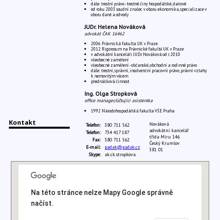
dále: trestní právo - trestné činy hospodářské, daňové
od roku 2003 soudní znalec v oboru ekonomika, specializace v
oboru daně a odvody
JUDr. Helena Nováková
advokát ČAK 16462
2006 Právnická fakulta UK v Praze
2012 Rigorosum na Právnické fakultě UK v Praze
v advokátní kanceláři JUDr. Nováková od r. 2010
všeobecné zaměření
všeobecné zaměření - občanské, obchodní a rodinné právo
dále: trestní, správní, insolvenční pracovní právo, právní vztahy
k nemovitým věcem
přednášková činnost
Ing. Olga Stropková
office manager/účtující asistentka
1992 Národohospodářská fakulta VŠE Praha
Kontakt
Nováková
Telefon:
380 711 562
advokátní kancelář
Telefon:
734 417 187
třída Míru 146
Fax:
380 711 562
Český Krumlov
E-mail:
padak@padak.cz
381 01
Skype:
ak.ck.stropkova
Na této stránce nelze Mapy Google správně
načíst.